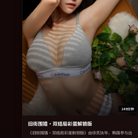
149分钟
旧街围猎·双结局彩蛋解锁版
《旧街围猎·双结局彩蛋解锁版》由徐克执导，韩国参与出