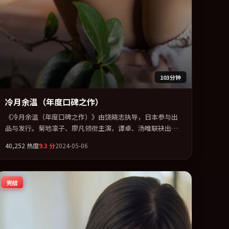
103分钟
冷月余温（年度口碑之作）
《冷月余温（年度口碑之作）》由饶晓志执导，日本参与出
品与发行。菊地凛子、廖凡领衔主演，谭卓、汤唯联袂出
演。用悬疑外壳包裹对家庭与归属的柔软书写。全片以「犯
40,252
热度
9.3
分
2024-05-06
罪」类型为骨架，在叙事、表演与视听上力求统一。定于
2024-02-18 在内地院线及主流平台同步亮相，2024 年度话题
片中口碑稳健，适合喜欢强情节与人物弧光的观众完整观
完结
看。