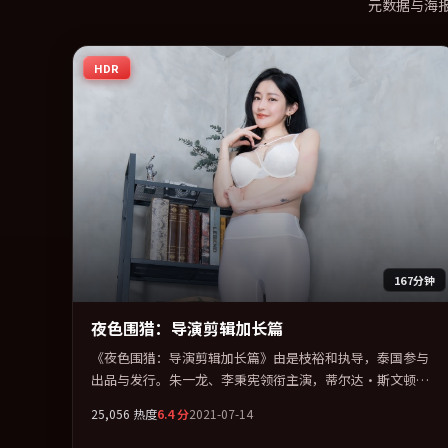
元数据与海
HDR
167分钟
夜色围猎：导演剪辑加长篇
《夜色围猎：导演剪辑加长篇》由是枝裕和执导，泰国参与
出品与发行。朱一龙、李秉宪领衔主演，蒂尔达·斯文顿、
段奕宏、易烊千玺、谭卓联袂出演。在信任崩塌与自我救赎
25,056
热度
6.4
分
2021-07-14
之间反复拉扯。全片以「惊悚」类型为骨架，在叙事、表演
与视听上力求统一。定于 2021-09-24 在内地院线及主流平台