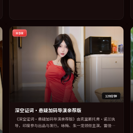
HDR
129分钟
深空证词·悬疑加码导演亲荐版
《深空证词·悬疑加码导演亲荐版》由克里斯托弗·诺兰执
导，印度参与出品与发行。咏梅、朱一龙领衔主演，雷佳
音、黄渤联袂出演。视听语言实验感十足，却不失叙事上的