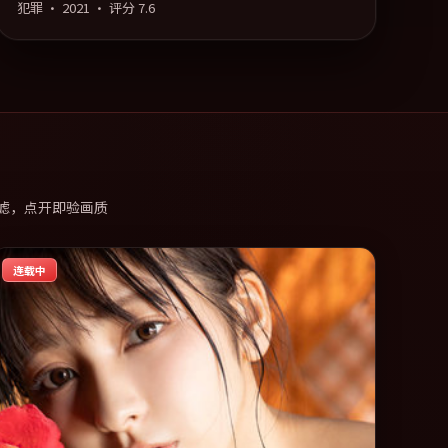
犯罪
·
2021
· 评分
7.6
滤，点开即验画质
连载中