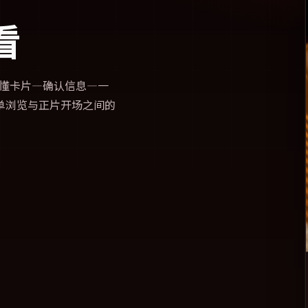
看
懂卡片—确认信息—一
单浏览与正片开场之间的