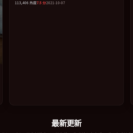
113,406
热度
7.5
分
2021-10-07
共情力。全片以「传记」类型为骨架，在叙事、表演与视听
上力求统一。定于 2021-12-01 在内地院线及主流平台同步亮
相，2021 年度话题片中口碑稳健，适合喜欢强情节与人物弧
光的观众完整观看。
最新更新