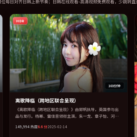
报位每日对齐日韩上新节奏；日韩在线观看-高清视频免费观看，少跳转直
HDR
103分钟
离歌降临（跨地区联合呈现）
《离歌降临（跨地区联合呈现）》由郭帆执导，英国参与出
品与发行。杨幂、雷佳音领衔主演，朱一龙、章子怡、河正
宇联袂出演。以冷峻镜头剖开都市缝隙里的人性温度。全片
149,994
热度
6.6
分
2025-02-14
以「科幻」类型为骨架，在叙事、表演与视听上力求统一。
定于 2025-11-02 在内地院线及主流平台同步亮相，2025 年