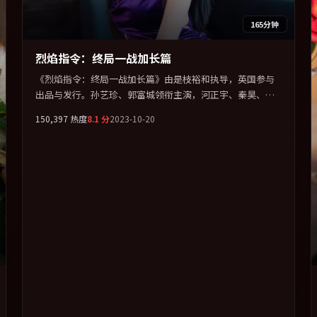
165分钟
烈焰指令：终局一战加长篇
《烈焰指令：终局一战加长篇》由是枝裕和执导，英国参与
出品与发行。孙艺珍、郭富城领衔主演，河正宇、秦昊、菊
地凛子、章子怡联袂出演。视听语言实验感十足，却不失叙
150,397
热度
8.1
分
2023-10-20
事上的共情力。全片以「惊悚」类型为骨架，在叙事、表演
与视听上力求统一。定于 2023-05-20 在内地院线及主流平台
同步亮相，2023 年度话题片中口碑稳健，适合喜欢强情节与
人物弧光的观众完整观看。