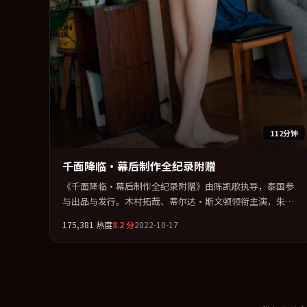
112分钟
千面降临·幕后制作全纪录附赠
《千面降临·幕后制作全纪录附赠》由陈凯歌执导，泰国参
与出品与发行。木村拓哉、蒂尔达·斯文顿领衔主演，朱一
龙、巩俐联袂出演。群像并立，每个人物都背负不可告人的
175,381
热度
8.2
分
2022-10-17
过去。全片以「犯罪」类型为骨架，在叙事、表演与视听上
力求统一。定于 2022-10-06 在内地院线及主流平台同步亮
相，2022 年度话题片中口碑稳健，适合喜欢强情节与人物弧
光的观众完整观看。