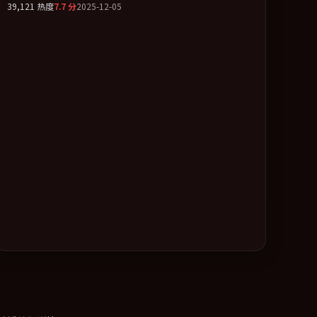
39,121
热度
7.7
分
2025-12-05
缓合拢。全片以「爱情」类型为骨架，在叙事、表演与视听
上力求统一。定于 2025-12-28 在内地院线及主流平台同步亮
相，2025 年度话题片中口碑稳健，适合喜欢强情节与人物弧
光的观众完整观看。