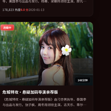
导，美国参与出品与发行。杨幂、梁朝伟领衔主演，廖凡、
李秉宪、巩俐联袂出演。用悬疑外壳包裹对家庭与归属的柔
178,823
热度
6.8
分
2020-01-13
软书写。全片以「爱情」类型为骨架，在叙事、表演与视听
上力求统一。定于 2020-10-26 在内地院线及主流平台同步亮
相，2020 年度话题片中口碑稳健，适合喜欢强情节与人物弧
连载中
光的观众完整观看。
148分钟
危城特攻·悬疑加码导演亲荐版
《危城特攻·悬疑加码导演亲荐版》由刁亦男执导，泰国参
与出品与发行。张子枫、周冬雨领衔主演，古天乐、蒂尔达
·斯文顿联袂出演。多条时间线交织，真相在最后一刻才缓