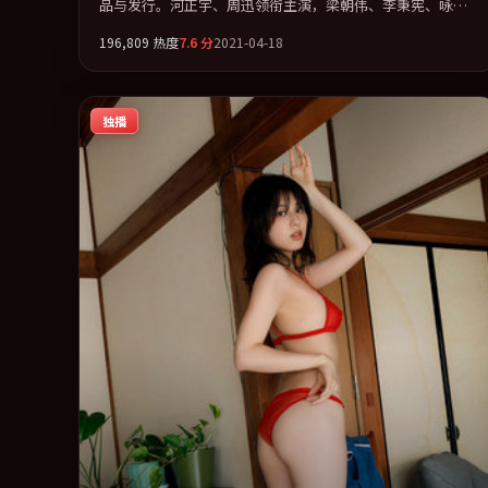
品与发行。河正宇、周迅领衔主演，梁朝伟、李秉宪、咏
梅、谭卓联袂出演。把一场意外写成对命运与选择的漫长追
196,809
热度
7.6
分
2021-04-18
问。全片以「犯罪」类型为骨架，在叙事、表演与视听上力
求统一。定于 2021-06-19 在内地院线及主流平台同步亮相，
2021 年度话题片中口碑稳健，适合喜欢强情节与人物弧光的
独播
观众完整观看。